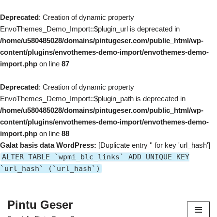
Deprecated
: Creation of dynamic property
EnvoThemes_Demo_Import::$plugin_url is deprecated in
/home/u580485028/domains/pintugeser.com/public_html/wp-
content/plugins/envothemes-demo-import/envothemes-demo-
import.php
on line
87
Deprecated
: Creation of dynamic property
EnvoThemes_Demo_Import::$plugin_path is deprecated in
/home/u580485028/domains/pintugeser.com/public_html/wp-
content/plugins/envothemes-demo-import/envothemes-demo-
import.php
on line
88
Galat basis data WordPress:
[Duplicate entry '' for key 'url_hash']
ALTER TABLE `wpmi_blc_links` ADD UNIQUE KEY
`url_hash` (`url_hash`)
Pintu Geser
Lompat