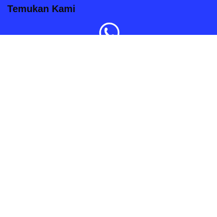
Temukan Kami
Order Sekarang
Kami siap melayani anda dengan senang hati.
Hak Cipta 2020 © Pintugeser.com
| Diberdayakan oleh
WordPress