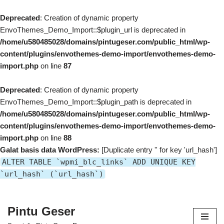
Deprecated
: Creation of dynamic property
EnvoThemes_Demo_Import::$plugin_url is deprecated in
/home/u580485028/domains/pintugeser.com/public_html/wp-
content/plugins/envothemes-demo-import/envothemes-demo-
import.php
on line
87
Deprecated
: Creation of dynamic property
EnvoThemes_Demo_Import::$plugin_path is deprecated in
/home/u580485028/domains/pintugeser.com/public_html/wp-
content/plugins/envothemes-demo-import/envothemes-demo-
import.php
on line
88
Galat basis data WordPress:
[Duplicate entry '' for key 'url_hash']
ALTER TABLE `wpmi_blc_links` ADD UNIQUE KEY
`url_hash` (`url_hash`)
Pintu Geser
Lompat