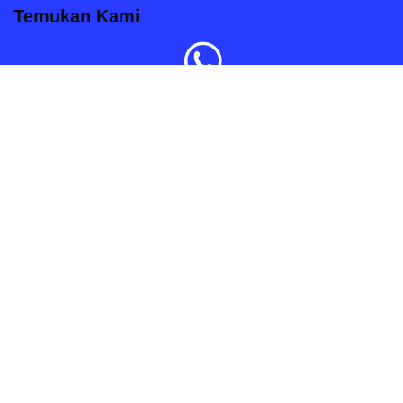
Temukan Kami
Order Sekarang
Kami siap melayani anda dengan senang hati.
Hak Cipta 2020 © Pintugeser.com
| Diberdayakan oleh
WordPress