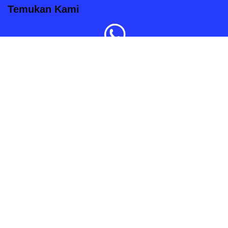
Temukan Kami
Order Sekarang
Kami siap melayani anda dengan senang hati.
Hak Cipta 2020 © Pintugeser.com
| Diberdayakan oleh
WordPress