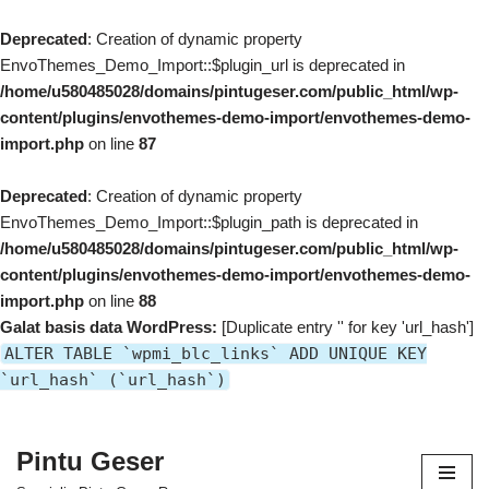
Deprecated
: Creation of dynamic property
EnvoThemes_Demo_Import::$plugin_url is deprecated in
/home/u580485028/domains/pintugeser.com/public_html/wp-
content/plugins/envothemes-demo-import/envothemes-demo-
import.php
on line
87
Deprecated
: Creation of dynamic property
EnvoThemes_Demo_Import::$plugin_path is deprecated in
/home/u580485028/domains/pintugeser.com/public_html/wp-
content/plugins/envothemes-demo-import/envothemes-demo-
import.php
on line
88
Galat basis data WordPress:
[Duplicate entry '' for key 'url_hash']
ALTER TABLE `wpmi_blc_links` ADD UNIQUE KEY
`url_hash` (`url_hash`)
Pintu Geser
Lompat