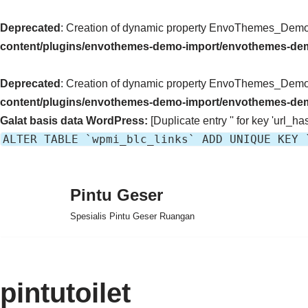
Deprecated
: Creation of dynamic property EnvoThemes_Demo_
content/plugins/envothemes-demo-import/envothemes-de
Deprecated
: Creation of dynamic property EnvoThemes_Demo_
content/plugins/envothemes-demo-import/envothemes-de
Galat basis data WordPress:
[Duplicate entry '' for key 'url_has
ALTER TABLE `wpmi_blc_links` ADD UNIQUE KEY 
Pintu Geser
Lompat
Spesialis Pintu Geser Ruangan
ke
konten
pintutoilet