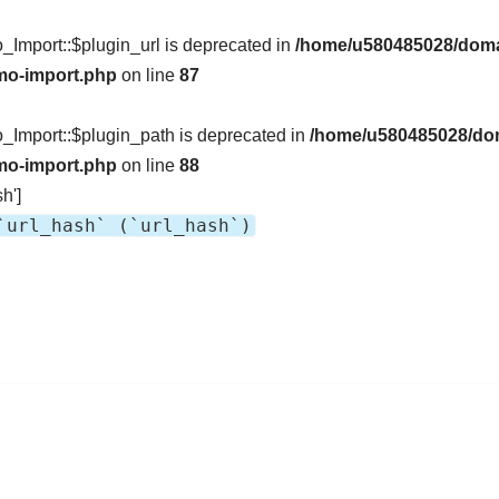
Import::$plugin_url is deprecated in
/home/u580485028/doma
mo-import.php
on line
87
Import::$plugin_path is deprecated in
/home/u580485028/dom
mo-import.php
on line
88
h']
`url_hash` (`url_hash`)