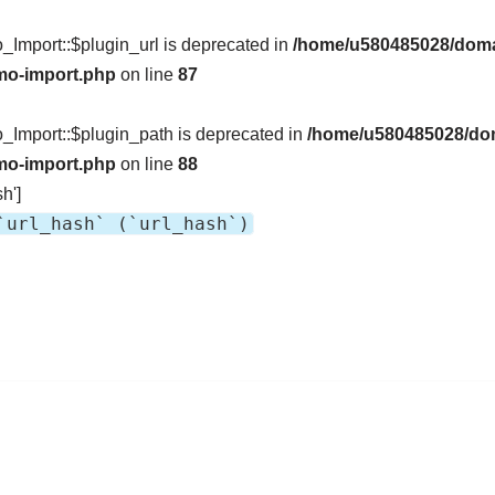
Import::$plugin_url is deprecated in
/home/u580485028/doma
mo-import.php
on line
87
Import::$plugin_path is deprecated in
/home/u580485028/dom
mo-import.php
on line
88
h']
`url_hash` (`url_hash`)