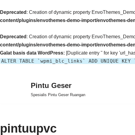
Deprecated
: Creation of dynamic property EnvoThemes_Demo_
content/plugins/envothemes-demo-import/envothemes-de
Deprecated
: Creation of dynamic property EnvoThemes_Demo_
content/plugins/envothemes-demo-import/envothemes-de
Galat basis data WordPress:
[Duplicate entry '' for key 'url_has
ALTER TABLE `wpmi_blc_links` ADD UNIQUE KEY 
Pintu Geser
Lompat
Spesialis Pintu Geser Ruangan
ke
konten
pintuupvc