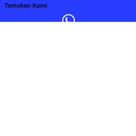
Temukan Kami
Order Sekarang
Kami siap melayani anda dengan senang hati.
Hak Cipta 2020 © Pintugeser.com
| Diberdayakan oleh
WordPress