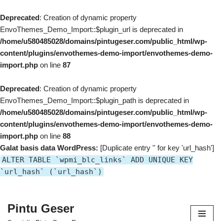
Deprecated
: Creation of dynamic property
EnvoThemes_Demo_Import::$plugin_url is deprecated in
/home/u580485028/domains/pintugeser.com/public_html/wp-
content/plugins/envothemes-demo-import/envothemes-demo-
import.php
on line
87
Deprecated
: Creation of dynamic property
EnvoThemes_Demo_Import::$plugin_path is deprecated in
/home/u580485028/domains/pintugeser.com/public_html/wp-
content/plugins/envothemes-demo-import/envothemes-demo-
import.php
on line
88
Galat basis data WordPress:
[Duplicate entry '' for key 'url_hash']
ALTER TABLE `wpmi_blc_links` ADD UNIQUE KEY
`url_hash` (`url_hash`)
Pintu Geser
Lompat