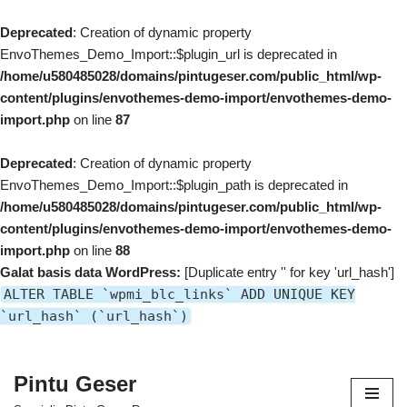
Deprecated
: Creation of dynamic property
EnvoThemes_Demo_Import::$plugin_url is deprecated in
/home/u580485028/domains/pintugeser.com/public_html/wp-
content/plugins/envothemes-demo-import/envothemes-demo-
import.php
on line
87
Deprecated
: Creation of dynamic property
EnvoThemes_Demo_Import::$plugin_path is deprecated in
/home/u580485028/domains/pintugeser.com/public_html/wp-
content/plugins/envothemes-demo-import/envothemes-demo-
import.php
on line
88
Galat basis data WordPress:
[Duplicate entry '' for key 'url_hash']
ALTER TABLE `wpmi_blc_links` ADD UNIQUE KEY
`url_hash` (`url_hash`)
Pintu Geser
Lompat