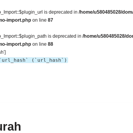
Import::$plugin_url is deprecated in
/home/u580485028/doma
mo-import.php
on line
87
Import::$plugin_path is deprecated in
/home/u580485028/dom
mo-import.php
on line
88
h']
`url_hash` (`url_hash`)
urah